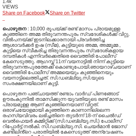
1.4k
VIEWS
Share on Facebook
Share on Twitter
പൊഴുതന
: 10,000 രൂപയ്ക്ക് രണ്ട് മാസം പ്രായമുള്ള
കുഞ്ഞിനെ അമ്മ തിരുവനന്തപുരം സ്വദേശികൾക്ക് വിറ്റു.
വിൽപനയ്ക്ക് ഇടനിലക്കാരനായി പ്രവർത്തിച്ച
ആശാവർക്കർ ഉഷ (സീമ), കുട്ടിയുടെ അമ്മ, അമ്മൂമ്മ ,
കുട്ടിയെ സ്വീകരിച്ച തിരുവനന്തപുരം സ്വദേശികളായ
ദമ്പതികൾ എന്നിവർക്കെതിരെ വൈത്തിരി പോലീസ്
കേസെടുത്തു. ആഗസ്ത് 11ന് വയനാട്ടിൽ നിന്ന് കുട്ടിയെ
തിരുവനന്തപുരത്തേക്ക് കൊണ്ടുപോയി.ഞായറാഴ്ചയാണ്
വൈത്തിരി പോലീസ് അമ്മയെയും കുഞ്ഞിനെയും
വയനാട്ടിലെത്തിച്ചത്. സി.ഡബ്ല്യു.സി.യുടെ
സംരക്ഷണയിലാണ് കുട്ടി.
പൊഴുതന പഞ്ചായത്ത് രണ്ടാം വാർഡ് പിണങ്ങോട്
ഊരംകുന്നിൽ താമസിക്കുന്ന യുവതിയുടെ രണ്ട് മാസം
പ്രായമുള്ള ആണ് കുഞ്ഞിനെയാണ് വിറ്റത്.
ഒരാഴ്ചയോളമായി കുഞ്ഞിനെ കാണാനില്ലെന്ന
രഹസ്യവിവരം ലഭിച്ചതിനെ തുടർന്ന് 18-ന് ചൈൽഡ്
വെൽഫെയർ കമ്മിറ്റിക്ക് (സി.ഡബ്ല്യു.സി.) പോലീസ്
റിപ്പോർട്ട് നൽകി. സി.ഡബ്ല്യു.സി. ചെയർമാൻ ജോസ്
കണ്ടിലിൻ്റെ പരാതിയിൽ കേസെടുത്ത് അന്വേഷണം