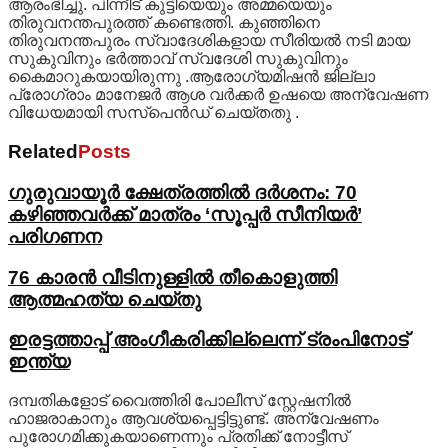
ആരംഭിച്ചു. പിന്നീട് കുട്ടിയെയും അമ്മയെയും
തിരുവനന്തപുരത്ത് കണ്ടെത്തി. കുഞ്ഞിനെ
തിരുവനന്തപുരം സ്വാദേശികളായ സീരിയൽ നടി മായ
സുകുവിനും ഭർത്താവ് സ്വദേശി സുകുവിനും
കൈമാറുകയായിരുന്നു .ആരോഗ്യമിഷൻ ജില്ലാ
പ്രോഗ്രാം മാനേജർ ആശ വർക്കർ ഉഷയെ അന്വേഷണ
വിധേയമായി സസ്‌പെൻഡ് ചെയ്തതു .
Related
Posts
ഗുരുവായൂർ ക്ഷേത്രത്തിൽ ദർശനം: 70
കഴിഞ്ഞവർക്ക് മാത്രം ‘സൂപ്പർ സീനിയർ’
പരിഗണന
76 കാരന്‍ വീടിനുള്ളില്‍ തീകൊളുത്തി
ആത്മഹത്യ ചെയ്തു
ഇരട്ടത്താപ്പ് അംഗീകരിക്കില്ലെന്ന് ട്രംപിനോട്
ഇന്ത്യ
ദമ്പതികളോട് വൈത്തിരി പോലീസ് സ്റ്റേഷനിൽ
ഹാജരാകാനും ആവശ്യപ്പെട്ടിട്ടുണ്ട്. അന്വേഷണം
പുരോഗമിക്കുകയാണെന്നും പ്രതിക്ക് നോട്ടീസ്