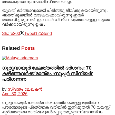
അയക്കുമെന്നും പോലീസ് അറിയിച്ചു.
യുവതി ഭർത്താവുമായി പിരിഞ്ഞു ജീവിക്കുകയായിരുന്നു .
അത്തിമൂലയിൽ വാടകയ്‌ക്കായിരുന്നു ഇവർ
താമസിച്ചിരുന്നത്. ഈ വാർഡിൻ്റെ ചുമതലയുള്ള ആശാ
വർക്കറായിരുന്നു ഉഷ .
Share
200
Tweet
125
Send
Related
Posts
ഗുരുവായൂർ ക്ഷേത്രത്തിൽ ദർശനം: 70
കഴിഞ്ഞവർക്ക് മാത്രം ‘സൂപ്പർ സീനിയർ’
പരിഗണന
by
സ്വന്തം ലേഖകൻ
April 30, 2026
ഗുരുവായൂർ: ക്ഷേത്രദർശനത്തിനായുള്ള മുതിർന്ന
പൗരന്മാരുടെ പ്രത്യേക വരിയിൽ ഇനി മുതൽ 70 വയസ്സ്
കഴിഞ്ഞവരെ മാത്രമേ ഉൾപ്പെടുത്തൂവെന്ന് ദേവസ്വം